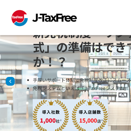
2026年11月1日スタート
新免税制度「リフ
式」の準備はでき
か！？
手厚いサポート体制で免税制度改正にスムーズ
免税システムといえば「J-TaxFreeシステム」