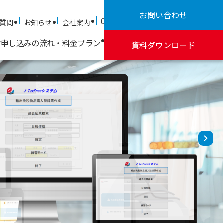
お問い合わせ
03-3500-1692
(平日9:45~18:00)
質問
お知らせ
会社案内
お申し込みの流れ・料金プラン
お役立ち情報
免税制度とは
資料ダウンロード
免税制度とは
新免税制度「リファンド方式」
について